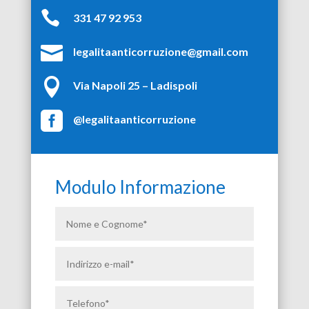

331 47 92 953

legalitaanticorruzione@gmail.com

Via Napoli 25 – Ladispoli

@legalitaanticorruzione
Modulo Informazione